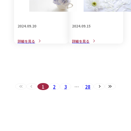
2024.09.20
2024.09.15
意外と知らない「喪中と忌
近年、話題のご遺族に対す
詳細を見る
詳細を見る
中の違い」についてご紹介
るグリーフケアとは・・
1
2
3
…
28
最初へ（現在のページ）
前へ（現在のページ）
次へ
最後へ