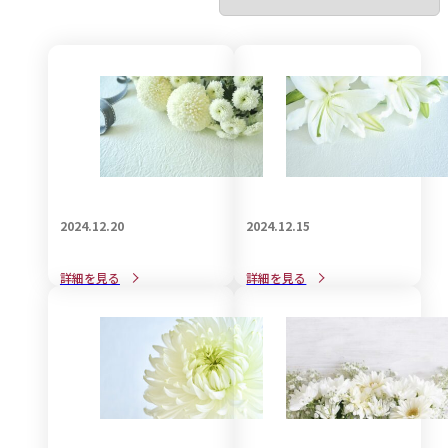
2024.12.20
2024.12.15
自筆証書遺言の作成方法と
後悔しない遺言書の作成方
詳細を見る
詳細を見る
大事な注意点
法と注意点