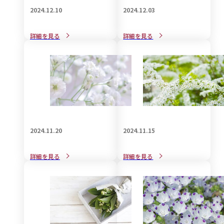
2024.12.10
2024.12.03
戒名をご自分で自作される
戒名の宗教的な意義と見方
詳細を見る
詳細を見る
際の知識と注意点
について解説
2024.11.20
2024.11.15
葬儀で身につける喪服用バ
葬儀で着用する和装の知識
詳細を見る
詳細を見る
ックの選び方
についてご紹介