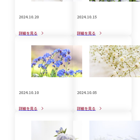
2024.10.20
2024.10.15
知っているようで知らない
赤ちゃん連れで葬儀に参列
詳細を見る
詳細を見る
喪服のお手入れ事情：着物
する際のマナーと注意点
編
2024.10.10
2024.10.05
家族葬で受付は必要か不要
孫として参列する場合の香
詳細を見る
詳細を見る
か？について
典の金額について