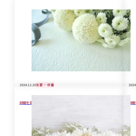
2024.12.20
法要・供養
2024
自筆証書遺言の作成方法と大事な注意点
後
詳細を見る
詳細