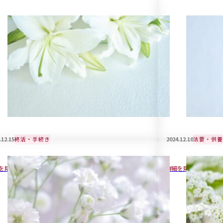
.12.15
終活・手続き
2024.12.10
法要・供養
悔しない遺言書の作成方法と注意点
戒名をご自分で
を見る
詳細を見る