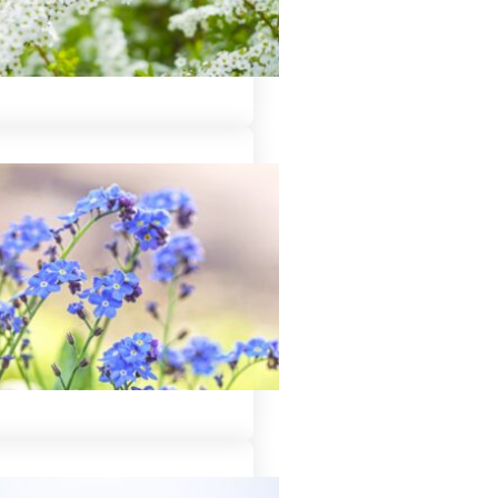
和装の知識についてご紹介
必要か不要か？について