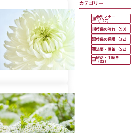
カテゴリー
参列マナー
（127）
葬儀の流れ （90）
葬儀の種類 （32）
法要・供養 （52）
終活・手続き
（33）
自作される際の知識と注意点