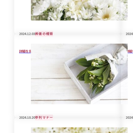
2024.12.03
葬儀の種類
2024
戒名の宗教的な意義と見方について解説
葬
詳細を見る
詳細
2024.10.20
参列マナー
2024
知っているようで知らない喪服のお手入れ事
赤