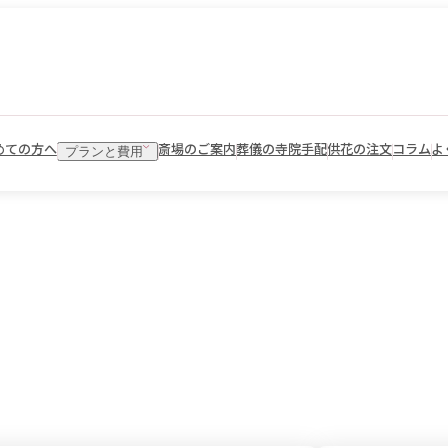
めての方へ
斎場のご案内
葬儀の寺院手配
供花の注文
コラム
よ
プランと費用