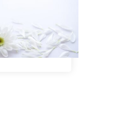
遺族に対するグリーフケアと