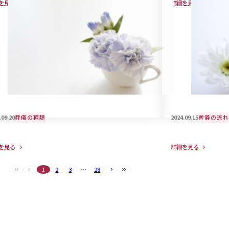
を見る
詳細を見る
意点
.09.20
葬儀の種類
2024.09.15
葬儀の流れ
外と知らない「喪中と忌中の違い」につい
近年、話題のご
を見る
詳細を見る
ご紹介
は・・
1
2
3
…
28
最初へ（現在のページ）
前へ（現在のページ）
次へ
最後へ