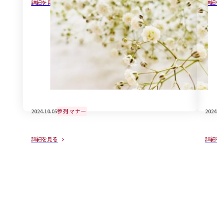
詳細を見る
詳細
情：着物編
注
2024.10.05
参列マナー
2024
孫として参列する場合の香典の金額について
意
詳細を見る
詳細
て