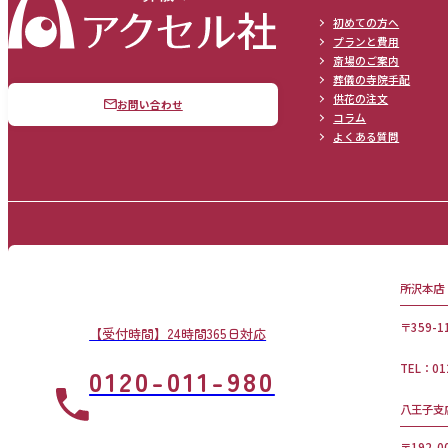
初めての方へ
プランと費用
斎場のご案内
葬儀の寺院手配
供花の注文
お問い合わせ
コラム
よくある質問
所沢本店
〒359-
【受付時間】24時間365日対応
TEL：01
0120-011-980
八王子支
〒192-