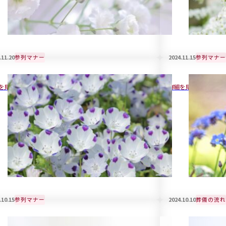
.11.20
参列マナー
2024.11.15
参列マナー
儀で身につける喪服用バックの選び方
葬儀で着用する
を見る
詳細を見る
.10.15
参列マナー
2024.10.10
葬儀の流れ
ちゃん連れで葬儀に参列する際のマナーと
家族葬で受付は