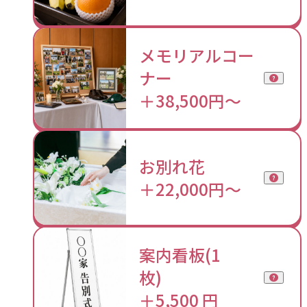
メモリアルコー
ナー
＋38,500円～
お別れ花
＋22,000円〜
案内看板(1
枚)
＋5,500 円