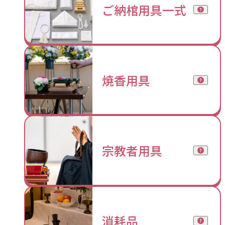
ご納棺用具一式
焼香用具
宗教者用具
消耗品