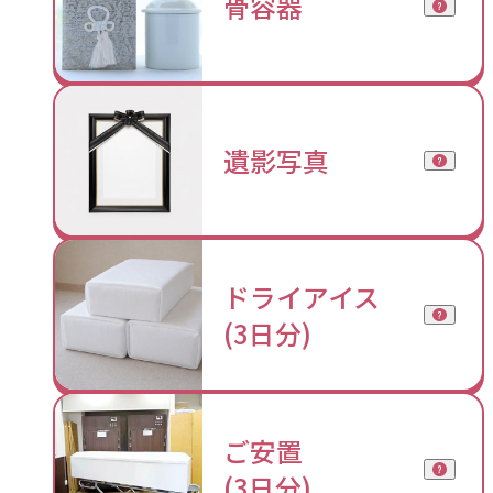
骨容器
遺影写真
ドライアイス
(3日分)
ご安置
(3日分)