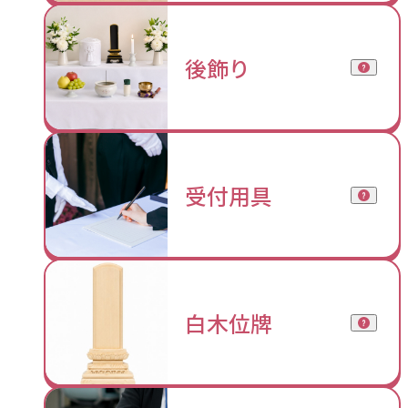
後飾り
受付用具
白木位牌