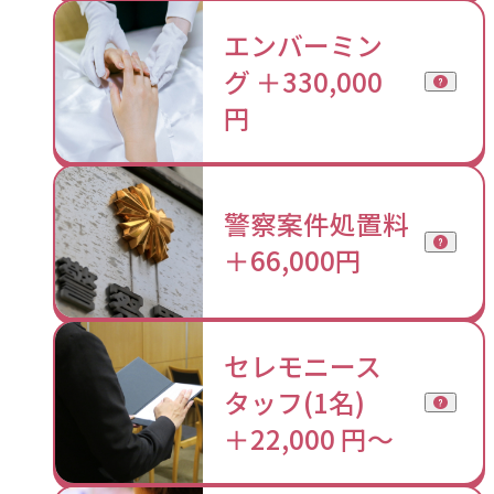
エンバーミン
グ ＋330,000
円
警察案件処置料
＋66,000円
セレモニース
タッフ(1名)
＋22,000 円〜