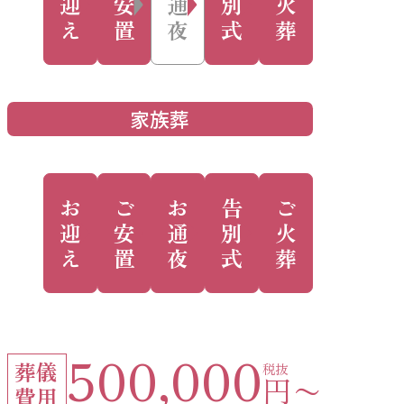
迎
安
通
別
火
え
置
夜
式
葬
家族葬
お
ご
お
告
ご
迎
安
通
別
火
え
置
夜
式
葬
500,000
葬儀
税抜
円〜
費用