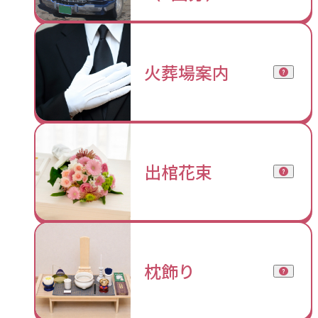
火葬場案内
出棺花束
枕飾り