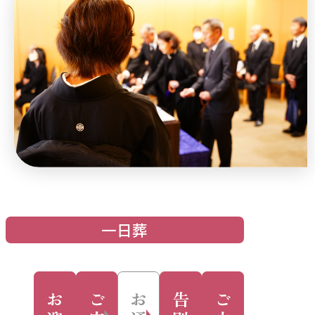
一日葬
お
ご
お
告
ご