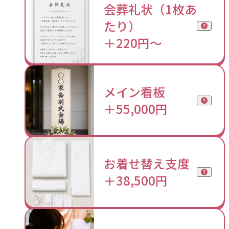
会葬礼状（1枚あ
たり）
＋220円〜
メイン看板
＋55,000円
お着せ替え支度
＋38,500円