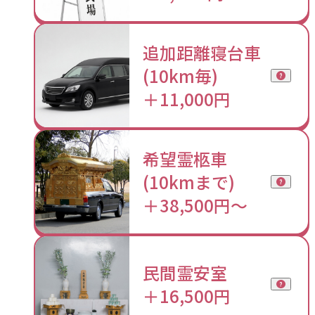
追加距離寝台車
(10km毎)
＋11,000円
希望霊柩車
(10kmまで)
＋38,500円〜
民間霊安室
＋16,500円