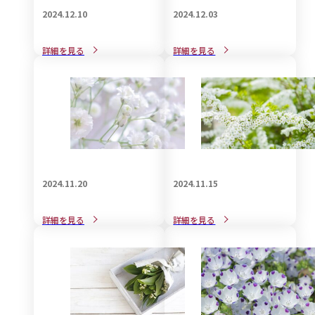
2024.12.10
2024.12.03
戒名をご自分で自作される
戒名の宗教的な意義と見方
詳細を見る
詳細を見る
際の知識と注意点
について解説
2024.11.20
2024.11.15
葬儀で身につける喪服用バ
葬儀で着用する和装の知識
詳細を見る
詳細を見る
ックの選び方
についてご紹介