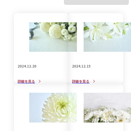
2024.12.20
2024.12.15
自筆証書遺言の作成方法と
後悔しない遺言書の作成方
詳細を見る
詳細を見る
大事な注意点
法と注意点