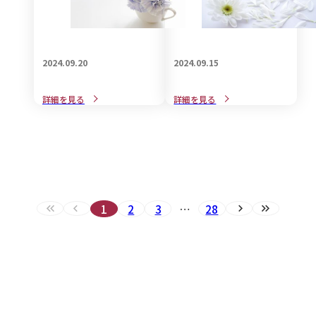
2024.09.20
2024.09.15
意外と知らない「喪中と忌
近年、話題のご遺族に対す
詳細を見る
詳細を見る
中の違い」についてご紹介
るグリーフケアとは・・
1
2
3
…
28
最初へ（現在のページ）
前へ（現在のページ）
次へ
最後へ