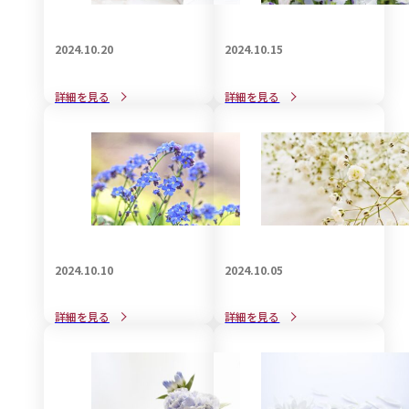
2024.10.20
2024.10.15
知っているようで知らない
赤ちゃん連れで葬儀に参列
詳細を見る
詳細を見る
喪服のお手入れ事情：着物
する際のマナーと注意点
編
2024.10.10
2024.10.05
家族葬で受付は必要か不要
孫として参列する場合の香
詳細を見る
詳細を見る
か？について
典の金額について