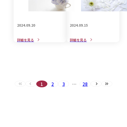
2024.09.20
2024.09.15
意外と知らない「喪中と忌
近年、話題のご遺族に対す
詳細を見る
詳細を見る
中の違い」についてご紹介
るグリーフケアとは・・
1
2
3
…
28
最初へ（現在のページ）
前へ（現在のページ）
次へ
最後へ