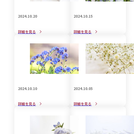
2024.10.20
2024.10.15
知っているようで知らない
赤ちゃん連れで葬儀に参列
詳細を見る
詳細を見る
喪服のお手入れ事情：着物
する際のマナーと注意点
編
2024.10.10
2024.10.05
家族葬で受付は必要か不要
孫として参列する場合の香
詳細を見る
詳細を見る
か？について
典の金額について