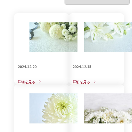
2024.12.20
2024.12.15
自筆証書遺言の作成方法と
後悔しない遺言書の作成方
詳細を見る
詳細を見る
大事な注意点
法と注意点