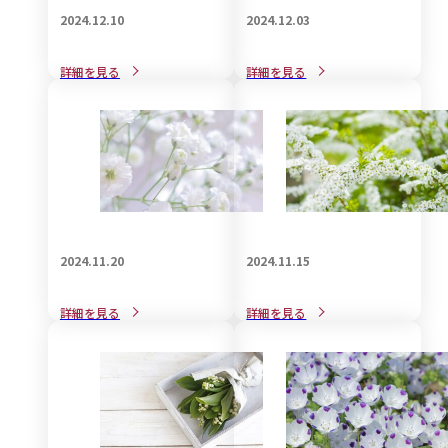
2024.12.10
2024.12.03
戒名をご自分で自作される
戒名の宗教的な意義と見方
詳細を見る
詳細を見る
際の知識と注意点
について解説
2024.11.20
2024.11.15
葬儀で身につける喪服用バ
葬儀で着用する和装の知識
詳細を見る
詳細を見る
ックの選び方
についてご紹介