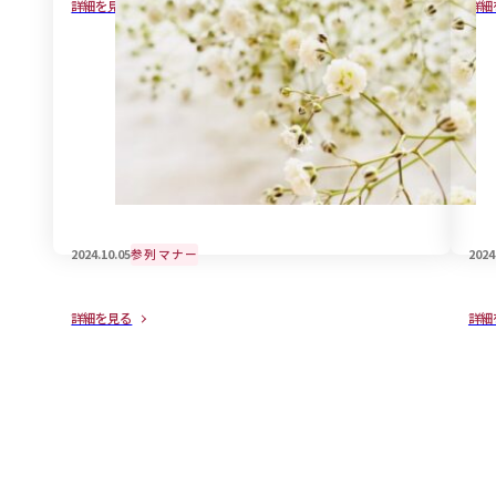
詳細を見る
詳細
情：着物編
注
2024.10.05
参列マナー
2024
孫として参列する場合の香典の金額について
意
詳細を見る
詳細
て