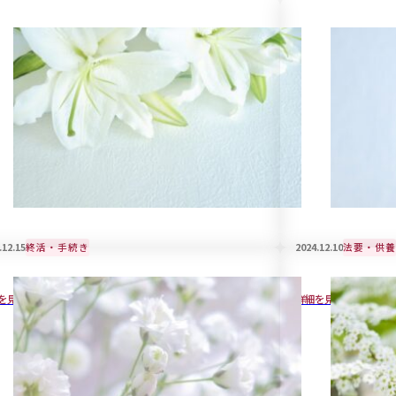
.12.15
終活・手続き
2024.12.10
法要・供養
悔しない遺言書の作成方法と注意点
戒名をご自分で
を見る
詳細を見る