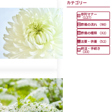
カテゴリー
参列マナー
（127）
葬儀の流れ （90）
葬儀の種類 （32）
法要・供養 （52）
終活・手続き
（33）
自作される際の知識と注意点