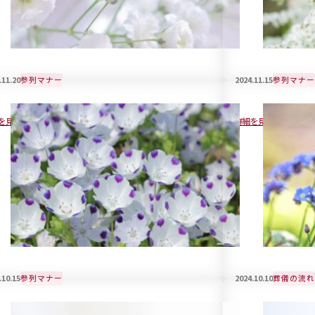
.11.20
参列マナー
2024.11.15
参列マナー
儀で身につける喪服用バックの選び方
葬儀で着用する
を見る
詳細を見る
.10.15
参列マナー
2024.10.10
葬儀の流れ
ちゃん連れで葬儀に参列する際のマナーと
家族葬で受付は