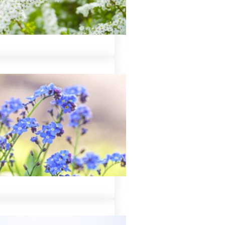
和装の知識についてご紹介
必要か不要か？について