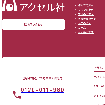
初めての方へ
プランと費用
斎場のご案内
葬儀の寺院手配
供花の注文
お問い合わせ
コラム
よくある質問
所沢本店
〒359-
【受付時間】24時間365日対応
TEL：01
0120-011-980
八王子支
〒192-