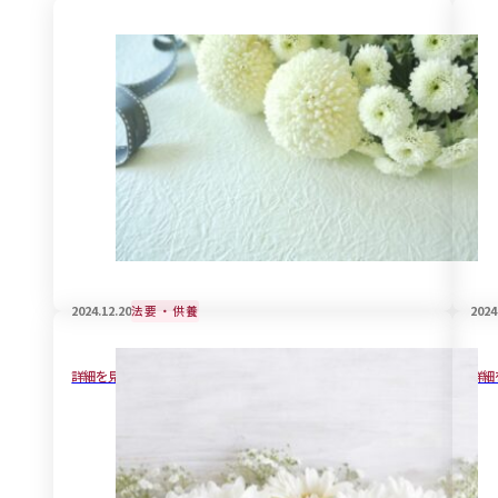
2024.12.20
法要・供養
2024
自筆証書遺言の作成方法と大事な注意点
後
詳細を見る
詳細