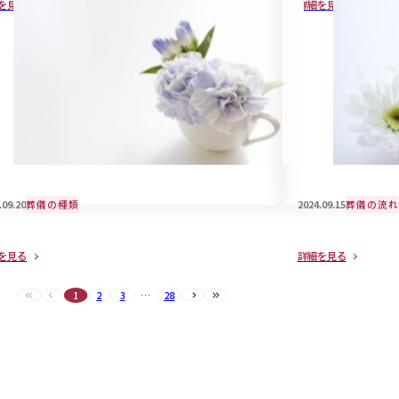
を見る
詳細を見る
意点
.09.20
葬儀の種類
2024.09.15
葬儀の流れ
外と知らない「喪中と忌中の違い」につい
近年、話題のご
を見る
詳細を見る
ご紹介
は・・
1
2
3
…
28
最初へ（現在のページ）
前へ（現在のページ）
次へ
最後へ