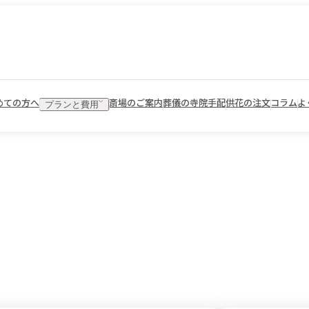
めての方へ
斎場のご案内
葬儀の寺院手配
供花の注文
コラム
よ
プランと費用