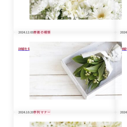
2024.12.03
葬儀の種類
2024
戒名の宗教的な意義と見方について解説
葬
詳細を見る
詳細
2024.10.20
参列マナー
2024
知っているようで知らない喪服のお手入れ事
赤