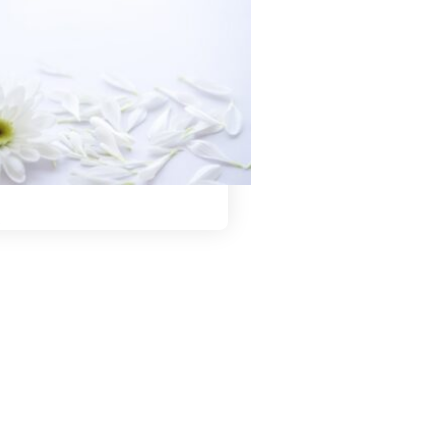
遺族に対するグリーフケアと