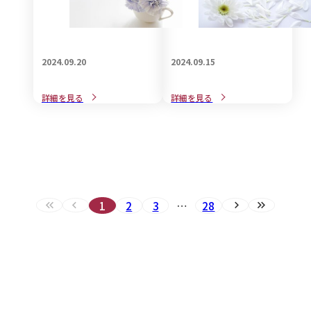
2024.09.20
2024.09.15
意外と知らない「喪中と忌
近年、話題のご遺族に対す
詳細を見る
詳細を見る
中の違い」についてご紹介
るグリーフケアとは・・
1
2
3
…
28
最初へ（現在のページ）
前へ（現在のページ）
次へ
最後へ