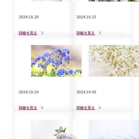
2024.10.20
2024.10.15
知っているようで知らない
赤ちゃん連れで葬儀に参列
詳細を見る
詳細を見る
喪服のお手入れ事情：着物
する際のマナーと注意点
編
2024.10.10
2024.10.05
家族葬で受付は必要か不要
孫として参列する場合の香
詳細を見る
詳細を見る
か？について
典の金額について