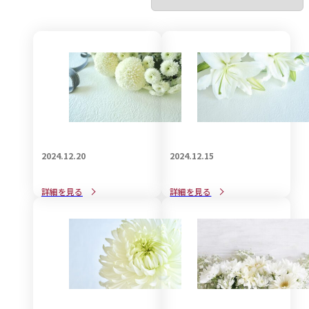
2024.12.20
2024.12.15
自筆証書遺言の作成方法と
後悔しない遺言書の作成方
詳細を見る
詳細を見る
大事な注意点
法と注意点