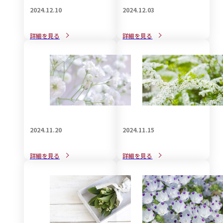
2024.12.10
2024.12.03
戒名をご自分で自作される
戒名の宗教的な意義と見方
詳細を見る
詳細を見る
際の知識と注意点
について解説
2024.11.20
2024.11.15
葬儀で身につける喪服用バ
葬儀で着用する和装の知識
詳細を見る
詳細を見る
ックの選び方
についてご紹介