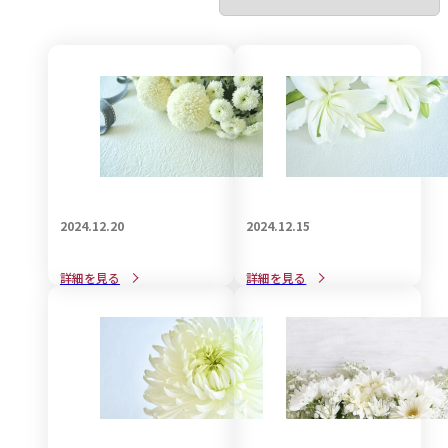
2024.12.20
2024.12.15
自筆証書遺言の作成方法と
後悔しない遺言書の作成方
詳細を見る
詳細を見る
大事な注意点
法と注意点