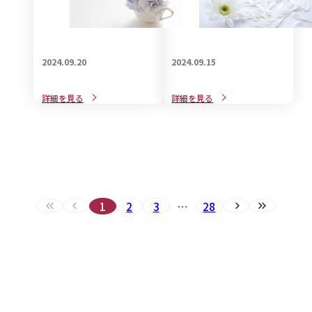
2024.09.20
2024.09.15
意外と知らない「喪中と忌
近年、話題のご遺族に対す
詳細を見る
詳細を見る
中の違い」についてご紹介
るグリーフケアとは・・
1
2
3
…
28
最初へ（現在のページ）
前へ（現在のページ）
次へ
最後へ