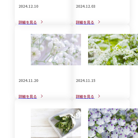
2024.12.10
2024.12.03
戒名をご自分で自作される
戒名の宗教的な意義と見方
詳細を見る
詳細を見る
際の知識と注意点
について解説
2024.11.20
2024.11.15
葬儀で身につける喪服用バ
葬儀で着用する和装の知識
詳細を見る
詳細を見る
ックの選び方
についてご紹介