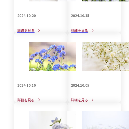
2024.10.20
2024.10.15
知っているようで知らない
赤ちゃん連れで葬儀に参列
詳細を見る
詳細を見る
喪服のお手入れ事情：着物
する際のマナーと注意点
編
2024.10.10
2024.10.05
家族葬で受付は必要か不要
孫として参列する場合の香
詳細を見る
詳細を見る
か？について
典の金額について