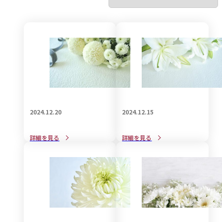
2024.12.20
2024.12.15
自筆証書遺言の作成方法と
後悔しない遺言書の作成方
詳細を見る
詳細を見る
大事な注意点
法と注意点