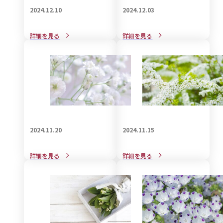
2024.12.10
2024.12.03
戒名をご自分で自作される
戒名の宗教的な意義と見方
詳細を見る
詳細を見る
際の知識と注意点
について解説
2024.11.20
2024.11.15
葬儀で身につける喪服用バ
葬儀で着用する和装の知識
詳細を見る
詳細を見る
ックの選び方
についてご紹介