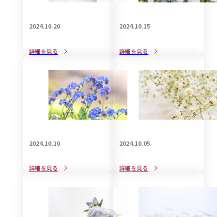
2024.10.20
2024.10.15
知っているようで知らない
赤ちゃん連れで葬儀に参列
詳細を見る
詳細を見る
喪服のお手入れ事情：着物
する際のマナーと注意点
編
2024.10.10
2024.10.05
家族葬で受付は必要か不要
孫として参列する場合の香
詳細を見る
詳細を見る
か？について
典の金額について