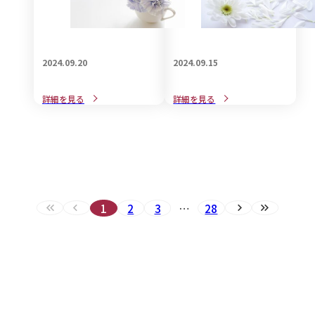
2024.09.20
2024.09.15
意外と知らない「喪中と忌
近年、話題のご遺族に対す
詳細を見る
詳細を見る
中の違い」についてご紹介
るグリーフケアとは・・
1
2
3
…
28
最初へ（現在のページ）
前へ（現在のページ）
次へ
最後へ